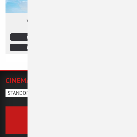
CINEMAPLEXX WOLFSBERG
STANDORT WÄHLEN
Reservierung:
0660 / 7836848
(nur zu Öffnungszeiten)