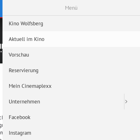
Menü
Kino Wolfsberg
Navigation überspringen
MEIN CINEMAPLEXX
Aktuell im Kino
springen
IM KINO
VORSCHAU
RESERVIERUNG
Vorschau
Reservierung
Mein Cinemaplexx
Unternehmen
Facebook
Instagram