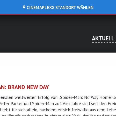
CINEMAPLEXX STANDORT WÄHLEN
KREMS
WOLFSBERG
Navigation über
AKTUELL 